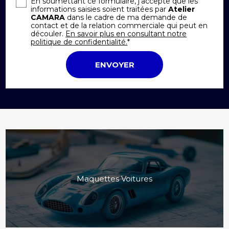
En soumettant ce formulaire, j'accepte que les
informations saisies soient traitées par
Atelier
CAMARA
dans le cadre de ma demande de
contact et de la relation commerciale qui peut en
découler.
En savoir plus en consultant notre
politique de confidentialité.
*
Maquettes Voitures