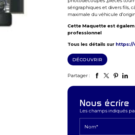
photodécoupes ,pièces tour
sérigraphiques et divers fils,
maximale du véhicule d’origin
Cette Maquette est égalem
professionnel
Tous les détails sur
https:/
DÉCOUVRIR
Partager :
Nous écrire
Les champs indiqués par 
Nom*