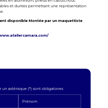
nées en aluminium, pneus en caoutchouc
 câbles et durites permettant une représentation
e.
ent disponible Montée par un maquettiste
/www.ateliercamara.com/
un astérisque (*) sont obligatoires
Prénom