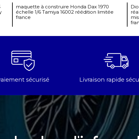
3
maquette à construire Honda Dax 1970
Dio
y
échelle 1/6 Tamiya 16002 réédition limitée
réa
france
mis
fra
aiement sécurisé
Livraison rapide sécu