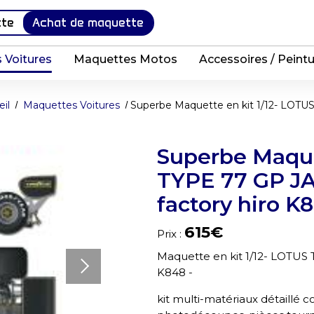
tte
Achat de maquette
 Voitures
Maquettes Motos
Accessoires / Peint
il
Maquettes Voitures
Superbe Maquette en kit 1/12- LOTU
Superbe Maque
TYPE 77 GP J
factory hiro K8
615€
Prix :
Maquette en kit 1/12- LOTUS 
K848 -
kit multi-matériaux détaillé 