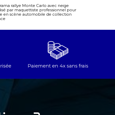
rama rallye Monte Carlo avec neige
lisé par maquettiste professionnel pour
e en scène automobile de collection
nce
risée
Paiement en 4x sans frais