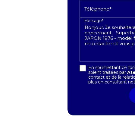
Téléphone*
Message*
En soumettant ce formu
soient traitées par
At
contact et de la rela
plus en consultant notr