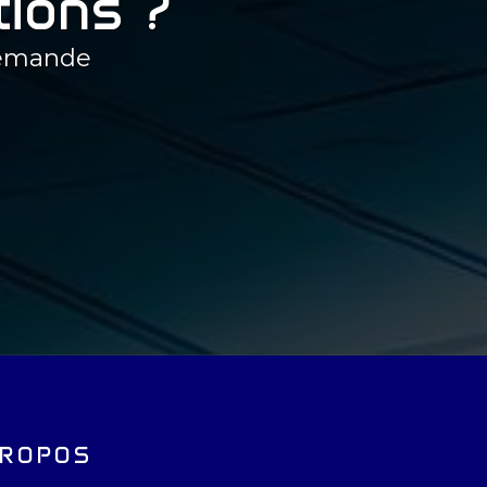
tions ?
demande
PROPOS