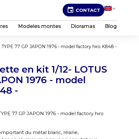
event
CONTACT
Select L
ures
Modeles montes
Dioramas
Blog
S TYPE 77 GP JAPON 1976 - model factory hiro K848 -
tte en kit 1/12- LOTUS
APON 1976 - model
48 -
TYPE 77 GP JAPON 1976 - model factory hiro
comportant du métal blanc, résine,